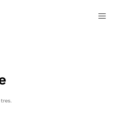
e
tres.