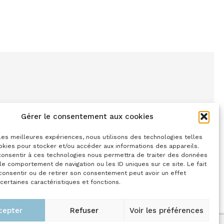
Gérer le consentement aux cookies
© FRED BAHEUX 2022
 les meilleures expériences, nous utilisons des technologies telles
okies pour stocker et/ou accéder aux informations des appareils.
SIRET :
75054215100030
 consentir à ces technologies nous permettra de traiter des données
le comportement de navigation ou les ID uniques sur ce site. Le fait
consentir ou de retirer son consentement peut avoir un effet
 certaines caractéristiques et fonctions.
cepter
Refuser
Voir les préférences